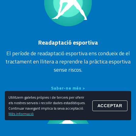
Readaptació esportiva
El període de readaptació esportiva ens condueix de el
tractament en llitera a reprendre la pràctica esportiva
sense riscos.
Saber-ne més >
Utilitzem galetes pròpies i de tercers per oferir
els nostres serveis i recollir dades estadístiques.
ACCEPTAR
Continuar navegant implica la seva acceptació.
Més informació